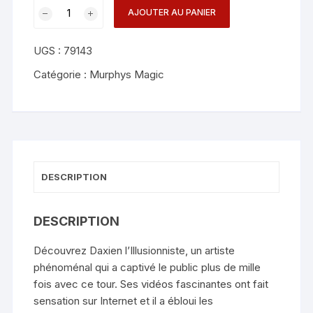
quantité
AJOUTER AU PANIER
de
3
UGS :
79143
Gods
Assembly
Catégorie :
Murphys Magic
-
Daxien
the
illusionist
DESCRIPTION
DESCRIPTION
Découvrez Daxien l’Illusionniste, un artiste
phénoménal qui a captivé le public plus de mille
fois avec ce tour. Ses vidéos fascinantes ont fait
sensation sur Internet et il a ébloui les