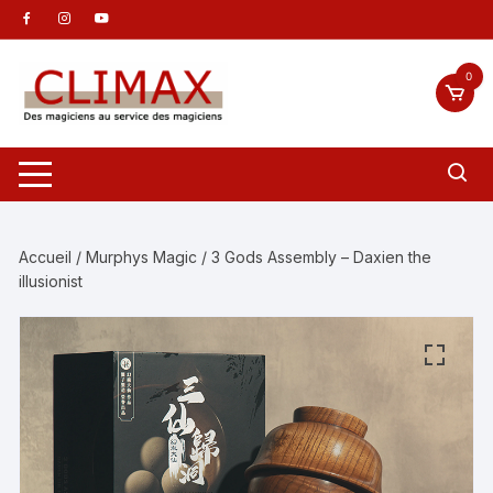
Aller
au
contenu
0
Accueil
/
Murphys Magic
/ 3 Gods Assembly – Daxien the
illusionist