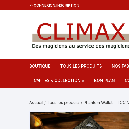
Aller
CONNEXION/INSCRIPTION
au
contenu
BOUTIQUE
TOUS LES PRODUITS
NOS FAB
CARTES « COLLECTION »
BON PLAN
C
Destockage CL
C
Accueil
/
Tous les produits
/ Phantom Wallet – TCC M
Promos
F
C