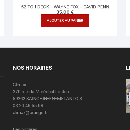
52 TO 1 DECK – WAYNE FOX – DAVID PENN
35.00
€
AJOUTER AU PANIER
NOS HORAIRES
L
Climax
379 rue du Maréchal Leclerc
59262 SAINGHIN-EN-MELANTOIS
03 20 46 55 98
climax@orange.fr
Les horaires