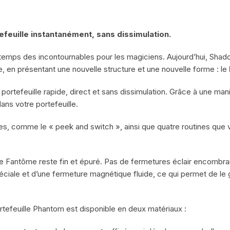
efeuille instantanément, sans dissimulation.
gtemps des incontournables pour les magiciens. Aujourd’hui, Shado
e, en présentant une nouvelle structure et une nouvelle forme : le
 portefeuille rapide, direct et sans dissimulation. Grâce à une mani
ns votre portefeuille.
ques, comme le « peek and switch », ainsi que quatre routines que
lle Fantôme reste fin et épuré. Pas de fermetures éclair encombra
ciale et d’une fermeture magnétique fluide, ce qui permet de le g
rtefeuille Phantom est disponible en deux matériaux :