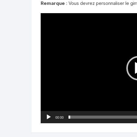
Remarque
: Vous devrez personnaliser le gim
Lecteur
vidéo
00:00