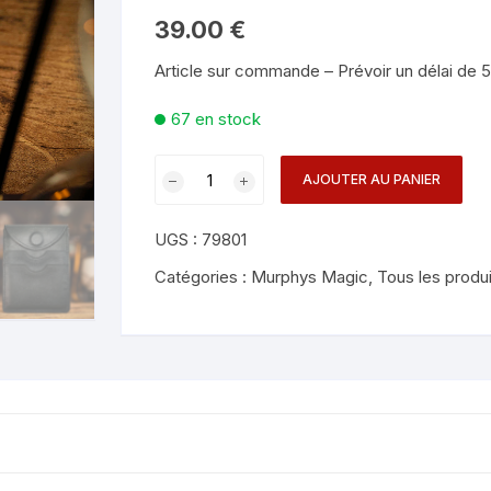
Mentalisme en close-up
Tours avec a
39.00
€
eige – Rubans – Steamers
Article sur commande – Prévoir un délai de 5 
Chop Cup – Gobelets
Tours de cor
allons
67 en stock
Foulards et B
imants
quantité
AJOUTER AU PANIER
Grandes Illusi
oughing – Produits
de
Phantom
UGS :
79801
Wallet
-
Catégories :
Murphys Magic
,
Tous les produ
TCC
Magic
(Microfiber)