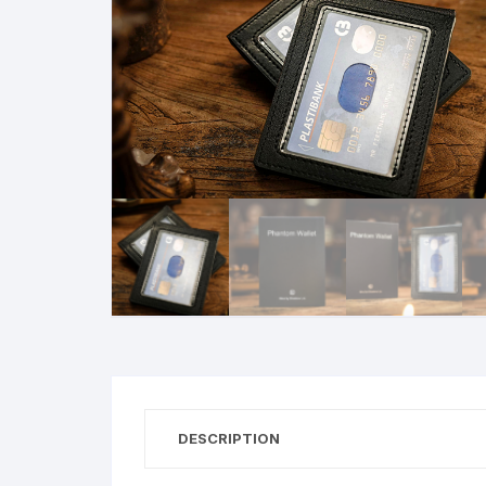
N
B
A
R
DESCRIPTION