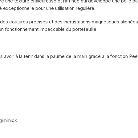
re une texture chaleureuse et raffinée qui développe une belle pat
é exceptionnelle pour une utilisation régulière.
es coutures précises et des incrustations magnétiques alignées 
 un fonctionnement impeccable du portefeuille.
ans avoir à la tenir dans la paume de la main grâce à la fonction 
 gimmick