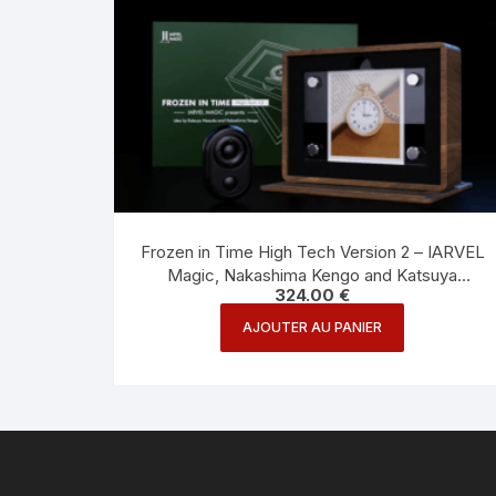
Frozen in Time High Tech Version 2 – IARVEL
Magic, Nakashima Kengo and Katsuya
324.00
€
Masuda
AJOUTER AU PANIER