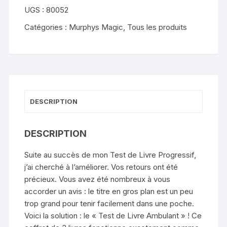
The
UGS :
80052
Strolling
Book
Catégories :
Murphys Magic
,
Tous les produits
Test
-
Michael
O'Brien
(The
Scarlet
DESCRIPTION
Pimpernel)
DESCRIPTION
Suite au succès de mon Test de Livre Progressif,
j’ai cherché à l’améliorer. Vos retours ont été
précieux. Vous avez été nombreux à vous
accorder un avis : le titre en gros plan est un peu
trop grand pour tenir facilement dans une poche.
Voici la solution : le « Test de Livre Ambulant » ! Ce