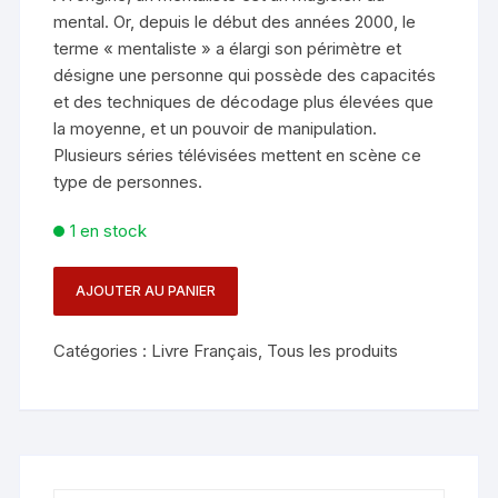
mental. Or, depuis le début des années 2000, le
terme « mentaliste » a élargi son périmètre et
désigne une personne qui possède des capacités
et des techniques de décodage plus élevées que
la moyenne, et un pouvoir de manipulation.
Plusieurs séries télévisées mettent en scène ce
type de personnes.
1 en stock
AJOUTER AU PANIER
quantité
de
Catégories :
Livre Français
,
Tous les produits
LIVRE
-
MEMENTO
DU
MENTALISTE