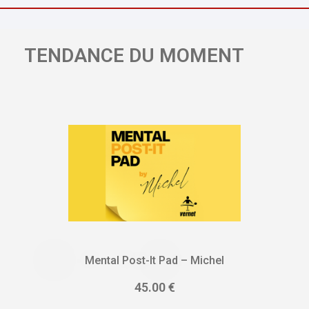
Sous-titres FR
TENDANCE DU MOMENT
VOIR TOUT
Mental Post-It Pad – Michel
45.00
€