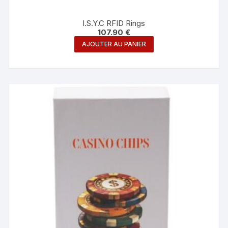
I.S.Y.C RFID Rings
107.90
€
AJOUTER AU PANIER