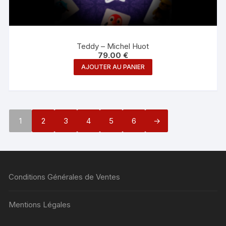
Teddy – Michel Huot
79.00
€
AJOUTER AU PANIER
1
2
3
4
5
6
→
Conditions Générales de Ventes
Mentions Légales