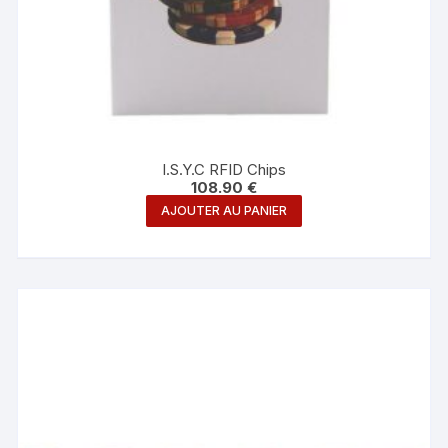
I.S.Y.C RFID Chips
108.90
€
AJOUTER AU PANIER