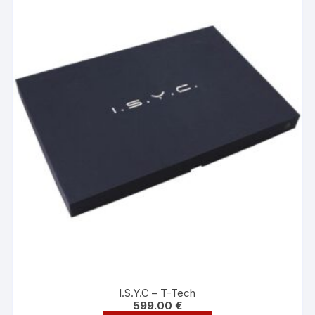
I.S.Y.C – T-Tech
599.00
€