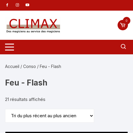
Aller
au
contenu
0
Accueil
/
Conso
/ Feu - Flash
Feu - Flash
Trié
21 résultats affichés
du
plus
récent
au