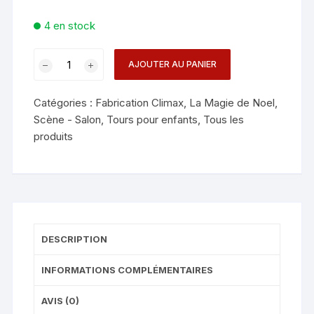
4 en stock
quantité
AJOUTER AU PANIER
de
CRAZY
Catégories :
Fabrication Climax
,
La Magie de Noel
,
BALLON
Scène - Salon
,
Tours pour enfants
,
Tous les
POP
produits
TABLE
DESCRIPTION
INFORMATIONS COMPLÉMENTAIRES
AVIS (0)