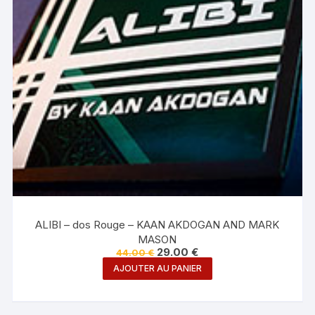
ALIBI – dos Rouge – KAAN AKDOGAN AND MARK
MASON
Le
Le
29.00
€
44.00
€
prix
prix
AJOUTER AU PANIER
initial
actuel
était :
est :
44.00 €.
29.00 €.