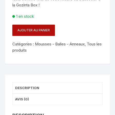
la Gozinta Box !
1 en stock
AJOUTER AU PANIER
quantité
de
Catégories :
Mousses - Balles - Anneaux
,
Tous les
BALLE
produits
EPONGE
JUMBO
-
ROUGE
DESCRIPTION
AVIS (0)