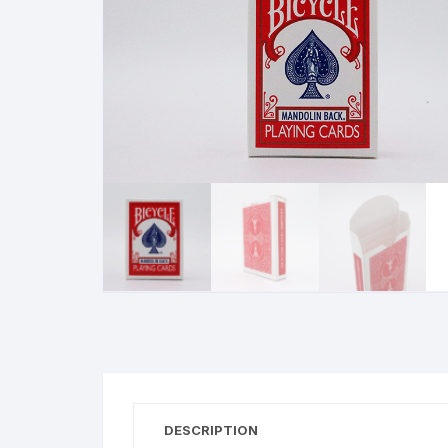
N
B
A
R
DESCRIPTION