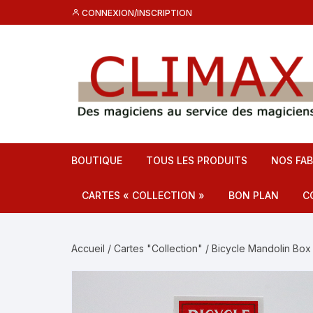
Aller
CONNEXION/INSCRIPTION
au
contenu
BOUTIQUE
TOUS LES PRODUITS
NOS FAB
CARTES « COLLECTION »
BON PLAN
C
Destockage CL
C
Accueil
/
Cartes "Collection"
/ Bicycle Mandolin Box
Promos
F
C