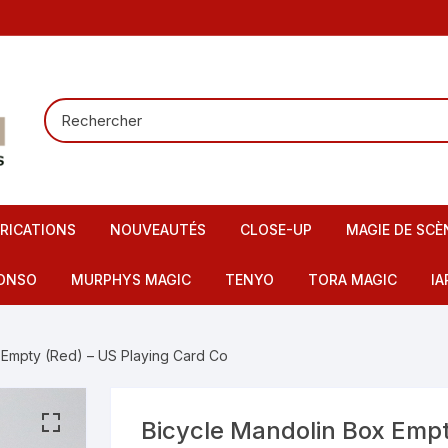
RICATIONS
NOUVEAUTÉS
CLOSE-UP
MAGIE DE SCÈ
Tours de carte
Carte pour la
ONSO
MURPHYS MAGIC
TENYO
TORA MAGIC
IA
Pieces – Billets – Bagues
Mentalisme
IMAX
artes – Tapis
 Empty (Red) – US Playing Card Co
Elastiques
Scène – Salon
eu – Flash
Mousses – Balles – Anneaux
Tours pour en
ire – FI – Fils – Cordes
Bicycle Mandolin Box Empt