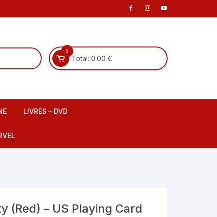
0
Total:
0.00
€
NE
LIVRES – DVD
 scene
Livre Français
RVEL
DVD Français
Livre Anglais
fants
DVD Anglais
y (Red) – US Playing Card