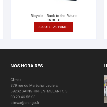
Bicycle – Back to the Future
14.90
€
AJOUTER AU PANIER
NOS HORAIRES
L
Climax
379 rue du Maréchal Leclerc
59262 SAINGHIN-EN-MELANTOIS
03 20 46 55 98
climax@orange.fr