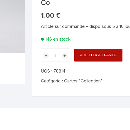
Co
Mentalisme en close-up
Tours avec a
eige – Rubans – Steamers
1.00
€
Chop Cup – Gobelets
Tours de cor
allons
Article sur commande – dispo sous 5 à 10 jo
Foulards et B
imants
146 en stock
Grandes Illusi
oughing – Produits
quantité
AJOUTER AU PANIER
de
Bicycle
UGS :
78814
Mandolin
Box
Catégorie :
Cartes "Collection"
Empty
(Red)
-
US
Playing
Card
Co