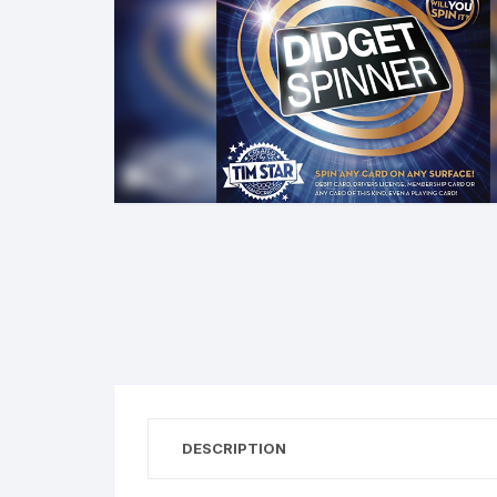
N
B
A
R
DESCRIPTION