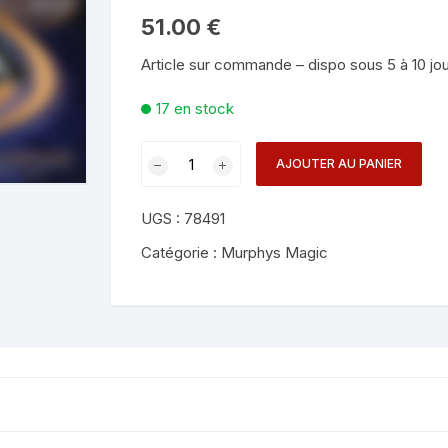
Mentalisme en close-up
Tours avec a
51.00
€
eige – Rubans – Steamers
Article sur commande – dispo sous 5 à 10 jo
Chop Cup – Gobelets
Tours de cor
allons
17 en stock
Foulards et B
imants
quantité
AJOUTER AU PANIER
Grandes Illusi
oughing – Produits
de
Diget
UGS :
78491
Spinner
-
Catégorie :
Murphys Magic
Tim
Star
and
Johan
Stahl