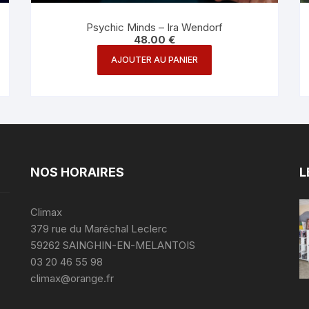
Psychic Minds – Ira Wendorf
48.00
€
AJOUTER AU PANIER
NOS HORAIRES
L
Climax
379 rue du Maréchal Leclerc
59262 SAINGHIN-EN-MELANTOIS
03 20 46 55 98
climax@orange.fr