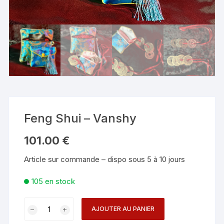
Feng Shui – Vanshy
101.00
€
Article sur commande – dispo sous 5 à 10 jours
105 en stock
quantité
AJOUTER AU PANIER
de