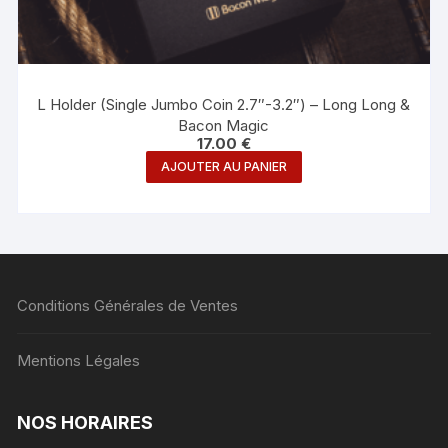
L Holder (Single Jumbo Coin 2.7″-3.2″) – Long Long &
Bacon Magic
17.00
€
AJOUTER AU PANIER
Conditions Générales de Ventes
Mentions Légales
NOS HORAIRES