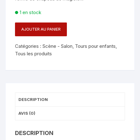
1 en stock
AJOUTER AU PANIER
quantité
de
Catégories :
Scène - Salon
,
Tours pour enfants
,
GIBUS
Tous les produits
NOIR
DESCRIPTION
AVIS (0)
DESCRIPTION