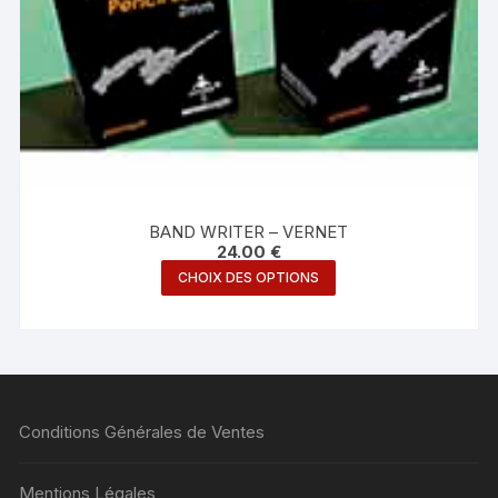
BAND WRITER – VERNET
24.00
€
Ce
CHOIX DES OPTIONS
produit
a
plusieurs
variations.
Les
Conditions Générales de Ventes
options
peuvent
être
Mentions Légales