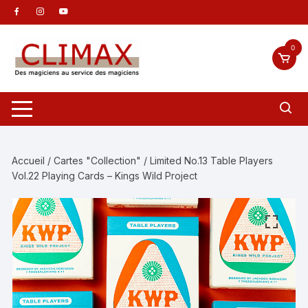
Aller
au
contenu
0
Accueil
/
Cartes "Collection"
/ Limited No.13 Table Players
Vol.22 Playing Cards – Kings Wild Project