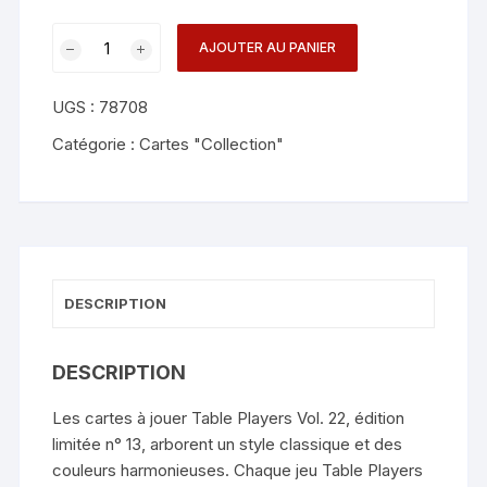
quantité
AJOUTER AU PANIER
de
Limited
UGS :
78708
No.13
Table
Catégorie :
Cartes "Collection"
Players
Vol.22
Playing
Cards
-
Kings
DESCRIPTION
Wild
Project
DESCRIPTION
Les cartes à jouer Table Players Vol. 22, édition
limitée n° 13, arborent un style classique et des
couleurs harmonieuses. Chaque jeu Table Players