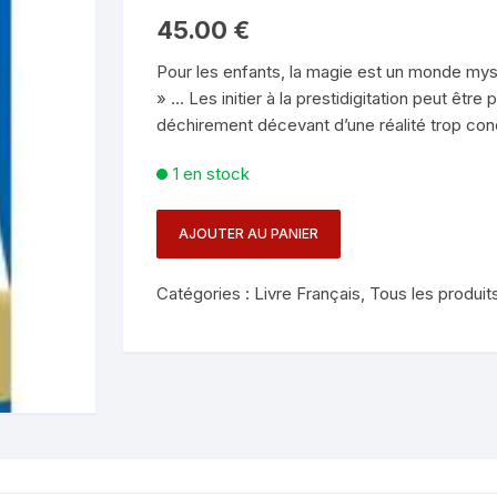
Mentalisme en close-up
Tours avec a
45.00
€
eige – Rubans – Steamers
Pour les enfants, la magie est un monde mysté
Chop Cup – Gobelets
Tours de cor
allons
» … Les initier à la prestidigitation peut être
déchirement décevant d’une réalité trop concr
Foulards et B
imants
1 en stock
Grandes Illusi
oughing – Produits
AJOUTER AU PANIER
quantité
de
Catégories :
Livre Français
,
Tous les produit
LIVRE
DIN
-
L
ATELIER
DE
MAGIE
SANS