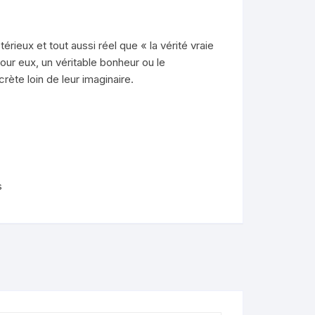
nimaux
rieux et tout aussi réel que « la vérité vraie
de
 pour eux, un véritable bonheur ou le
ète loin de leur imaginaire.
lendo
ons
s