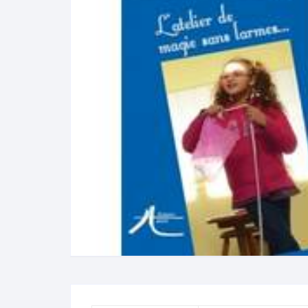
N
B
A
R