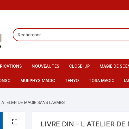
RICATIONS
NOUVEAUTÉS
CLOSE-UP
MAGIE DE SCÈ
Tours de carte
Carte pour la
ONSO
MURPHYS MAGIC
TENYO
TORA MAGIC
IA
Pieces – Billets – Bagues
Mentalisme
IMAX
artes – Tapis
 L ATELIER DE MAGIE SANS LARMES
Elastiques
Scène – Salon
eu – Flash
Mousses – Balles – Anneaux
Tours pour en
ire – FI – Fils – Cordes
LIVRE DIN – L ATELIER D