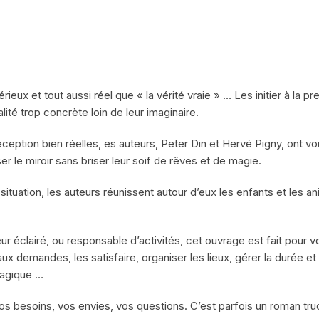
LARMES
ux et tout aussi réel que « la vérité vraie » … Les initier à la pre
té trop concrète loin de leur imaginaire.
ption bien réelles, es auteurs, Peter Din et Hervé Pigny, ont voulu
r le miroir sans briser leur soif de rêves et de magie.
ituation, les auteurs réunissent autour d’eux les enfants et les 
 éclairé, ou responsable d’activités, cet ouvrage est fait pour v
ux demandes, les satisfaire, organiser les lieux, gérer la durée
magique …
 vos besoins, vos envies, vos questions. C’est parfois un roman t