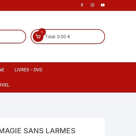
0
Total:
0.00
€
NE
LIVRES – DVD
 scene
Livre Français
RVEL
DVD Français
Livre Anglais
fants
DVD Anglais
E MAGIE SANS LARMES