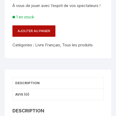
À vous de jouer avec l’esprit de vos spectateurs !
1 en stock
AJOUTER AU PANIER
quantité
de
Catégories :
Livre Français
,
Tous les produits
LIVRE
HEDAN
-
VOTRE
ESPRIT
EST
DESCRIPTION
ENCORE
MON
AVIS (0)
TERRAIN
DE
JEU
DESCRIPTION