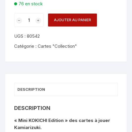
76 en stock
quantité
AJOUTER AU PANIER
de
Mini
UGS :
80542
Kamiarizuki
(Kokichi
Catégorie :
Cartes "Collection"
Edition)
Playing
Cards
-
Room
One
DESCRIPTION
DESCRIPTION
« Mini KOKICHI Edition » des cartes à jouer
Kamiarizuki.