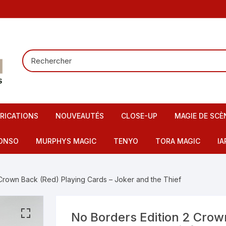
RICATIONS
NOUVEAUTÉS
CLOSE-UP
MAGIE DE SCÈ
Tours de carte
Carte pour la
ONSO
MURPHYS MAGIC
TENYO
TORA MAGIC
IA
Pieces – Billets – Bagues
Mentalisme
IMAX
artes – Tapis
 Crown Back (Red) Playing Cards – Joker and the Thief
Elastiques
Scène – Salon
eu – Flash
Mousses – Balles – Anneaux
Tours pour en
ire – FI – Fils – Cordes
No Borders Edition 2 Crow