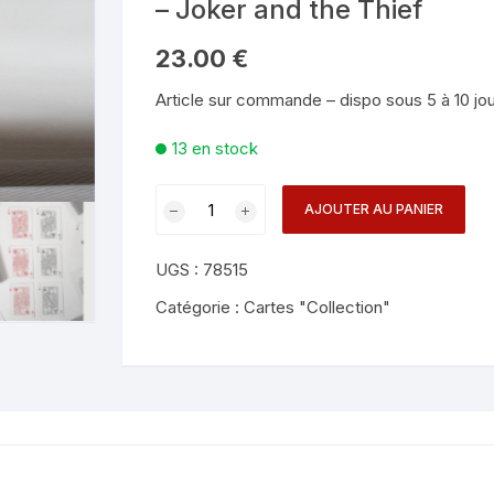
– Joker and the Thief
Mentalisme en close-up
Tours avec a
eige – Rubans – Steamers
23.00
€
Chop Cup – Gobelets
Tours de cor
allons
Article sur commande – dispo sous 5 à 10 jo
Foulards et B
imants
13 en stock
Grandes Illusi
oughing – Produits
quantité
AJOUTER AU PANIER
de
No
UGS :
78515
Borders
Edition
Catégorie :
Cartes "Collection"
2
Crown
Back
(Red)
Playing
Cards
-