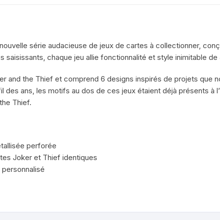
Joker
and
the
Thief
 nouvelle série audacieuse de jeux de cartes à collectionner, conç
saisissants, chaque jeu allie fonctionnalité et style inimitable de
ker and the Thief et comprend 6 designs inspirés de projets que n
il des ans, les motifs au dos de ces jeux étaient déjà présents à l’
the Thief.
tallisée perforée
tes Joker et Thief identiques
 personnalisé