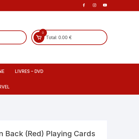
0
Total:
0.00
€
NE
LIVRES – DVD
 scene
Livre Français
RVEL
DVD Français
Livre Anglais
fants
DVD Anglais
n Back (Red) Playing Cards