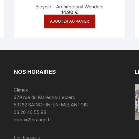
Bicycle – Architectural Wonders
14.90
€
AJOUTER AU PANIER
NOS HORAIRES
L
Climax
379 rue du Maréchal Leclerc
59262 SAINGHIN-EN-MELANTOIS
03 20 46 55 98
climax@orange.fr
Les horaires