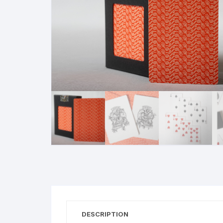
N
B
A
R
DESCRIPTION