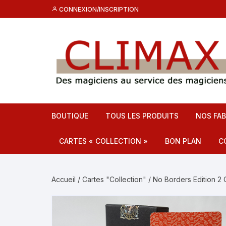
Aller
CONNEXION/INSCRIPTION
au
contenu
BOUTIQUE
TOUS LES PRODUITS
NOS FAB
CARTES « COLLECTION »
BON PLAN
C
Destockage CL
C
Accueil
/
Cartes "Collection"
/ No Borders Edition 2
Promos
F
C