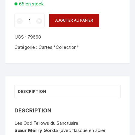
65 en stock
quantité
AJOUTER AU PANIER
de
Odd
UGS :
79668
Fellows
(Sister
Catégorie :
Cartes "Collection"
Merry
Gorda)
Playing
Cards
-
Stockholm
DESCRIPTION
17
DESCRIPTION
Les Odd Fellows du Sanctuaire
Sœur Merry Gorda
(avec flasque en acier