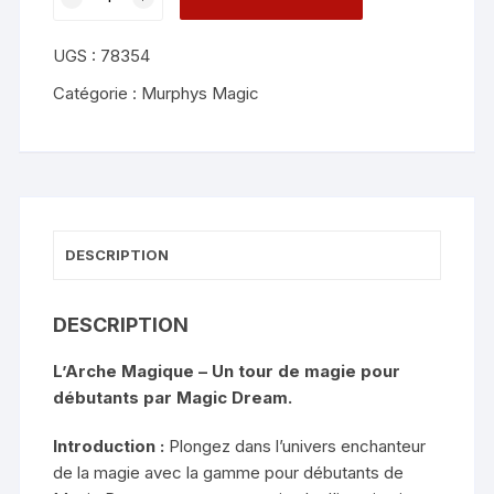
de
The
UGS :
78354
Magical
Arch
Catégorie :
Murphys Magic
-
Magic
Dream
DESCRIPTION
DESCRIPTION
L’Arche Magique – Un tour de magie pour
débutants par Magic Dream.
Introduction :
Plongez dans l’univers enchanteur
de la magie avec la gamme pour débutants de