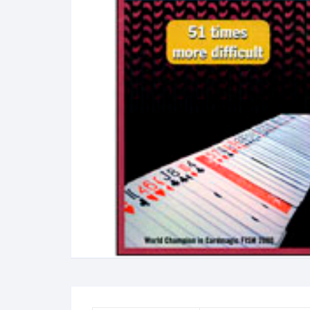
N
B
A
R