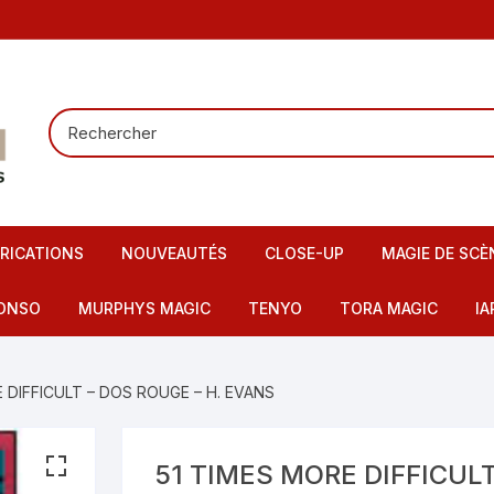
RICATIONS
NOUVEAUTÉS
CLOSE-UP
MAGIE DE SCÈ
Tours de carte
Carte pour la
ONSO
MURPHYS MAGIC
TENYO
TORA MAGIC
IA
Pieces – Billets – Bagues
Mentalisme
IMAX
artes – Tapis
E DIFFICULT – DOS ROUGE – H. EVANS
Elastiques
Scène – Salon
eu – Flash
Mousses – Balles – Anneaux
Tours pour en
ire – FI – Fils – Cordes
51 TIMES MORE DIFFICULT