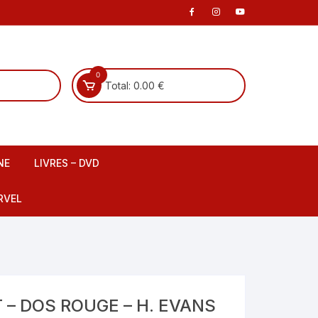
0
Total:
0.00
€
NE
LIVRES – DVD
 scene
Livre Français
RVEL
DVD Français
Livre Anglais
fants
DVD Anglais
 – DOS ROUGE – H. EVANS