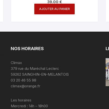
39.00
€
AJOUTER AU PANIER
NOS HORAIRES
L
Climax
379 rue du Maréchal Leclerc
59262 SAINGHIN-EN-MELANTOIS
03 20 46 55 98
climax@orange.fr
Les horaires
Mercredi : 14h – 18h00