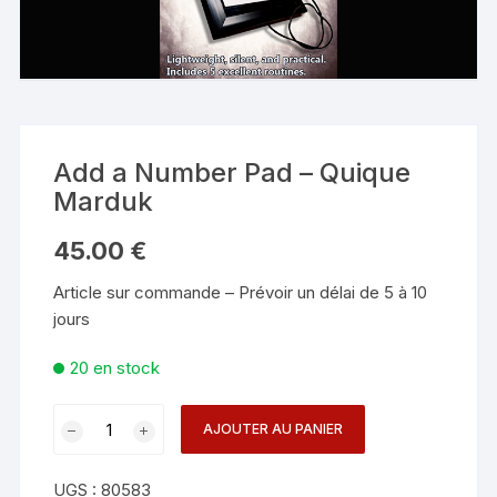
Add a Number Pad – Quique
Marduk
45.00
€
Article sur commande – Prévoir un délai de 5 à 10
jours
20 en stock
quantité
AJOUTER AU PANIER
de
Add
UGS :
80583
a