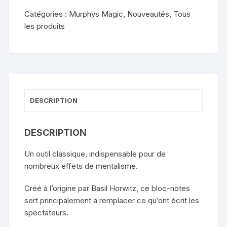
Number
Catégories :
Murphys Magic
,
Nouveautés
,
Tous
Pad
les produits
-
Quique
Marduk
DESCRIPTION
DESCRIPTION
Un outil classique, indispensable pour de
nombreux effets de mentalisme.
Créé à l’origine par Basil Horwitz, ce bloc-notes
sert principalement à remplacer ce qu’ont écrit les
spectateurs.