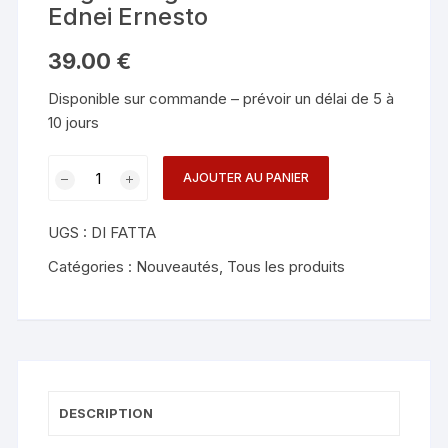
Ednei Ernesto
39.00
€
Disponible sur commande – prévoir un délai de 5 à
10 jours
quantité
AJOUTER AU PANIER
de
Angel's
UGS :
DI FATTA
Flight
-
Catégories :
Nouveautés
,
Tous les produits
Andrew
and
Ednei
Ernesto
DESCRIPTION