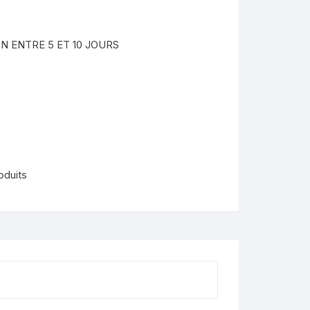
nimaux
N ENTRE 5 ET 10 JOURS
de
lendo
ons
oduits