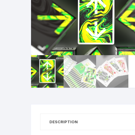
N
B
A
R
DESCRIPTION