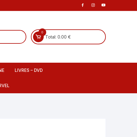
0
Total:
0.00
€
NE
LIVRES – DVD
 scene
Livre Français
RVEL
DVD Français
Livre Anglais
fants
DVD Anglais