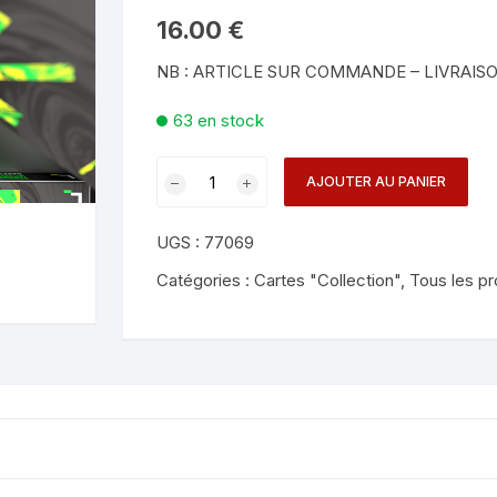
Mentalisme en close-up
Tours avec a
16.00
€
eige – Rubans – Steamers
NB : ARTICLE SUR COMMANDE – LIVRAISO
Chop Cup – Gobelets
Tours de cor
allons
63 en stock
Foulards et B
imants
quantité
AJOUTER AU PANIER
Grandes Illusi
oughing – Produits
de
ARW
UGS :
77069
V4
Playing
Catégories :
Cartes "Collection"
,
Tous les pr
Cards