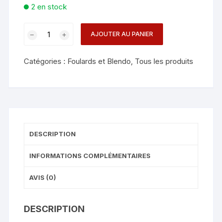
2 en stock
quantité
AJOUTER AU PANIER
de
BAG
Catégories :
Foulards et Blendo
,
Tous les produits
BLENDO
ROI
TREFLE
DESCRIPTION
INFORMATIONS COMPLÉMENTAIRES
AVIS (0)
DESCRIPTION