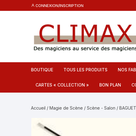
Aller
CONNEXION/INSCRIPTION
au
contenu
BOUTIQUE
TOUS LES PRODUITS
NOS FAB
CARTES « COLLECTION »
BON PLAN
C
Destockage CL
C
Accueil
/
Magie de Scène
/
Scène - Salon
/ BAGUET
Promos
F
C