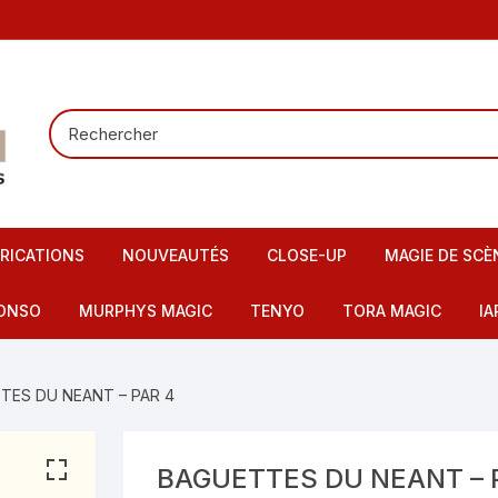
RICATIONS
NOUVEAUTÉS
CLOSE-UP
MAGIE DE SCÈ
Tours de carte
Carte pour la
ONSO
MURPHYS MAGIC
TENYO
TORA MAGIC
IA
Pieces – Billets – Bagues
Mentalisme
IMAX
artes – Tapis
TES DU NEANT – PAR 4
Elastiques
Scène – Salon
eu – Flash
Mousses – Balles – Anneaux
Tours pour en
ire – FI – Fils – Cordes
BAGUETTES DU NEANT – 