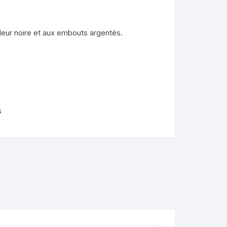
nimaux
leur noire et aux embouts argentés.
de
lendo
ons
s