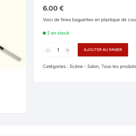
Mentalisme en close-up
Tours avec a
6.00
€
eige – Rubans – Steamers
Voici de fines baguettes en plastique de cou
Chop Cup – Gobelets
Tours de cor
allons
2 en stock
Foulards et B
imants
quantité
AJOUTER AU PANIER
Grandes Illusi
oughing – Produits
de
BAGUETTES
Catégories :
Scène - Salon
,
Tous les produit
DU
NEANT
-
PAR
4