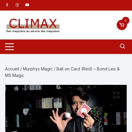
Aller
au
contenu
0
Accueil
/
Murphys Magic
/ Ball on Card (Red) – Bond Lee &
MS Magic