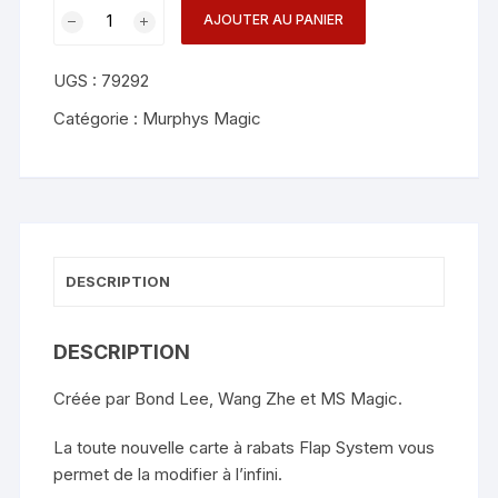
quantité
AJOUTER AU PANIER
de
Ball
UGS :
79292
on
Card
Catégorie :
Murphys Magic
(Red)
-
Bond
Lee
&
MS
DESCRIPTION
Magic
DESCRIPTION
Créée par Bond Lee, Wang Zhe et MS Magic.
La toute nouvelle carte à rabats Flap System vous
permet de la modifier à l’infini.