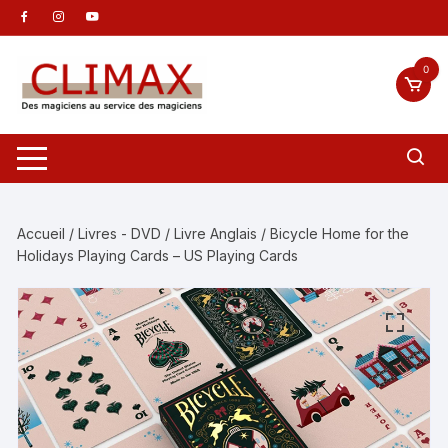
Aller
au
contenu
0
Accueil
/
Livres - DVD
/
Livre Anglais
/ Bicycle Home for the
Holidays Playing Cards – US Playing Cards