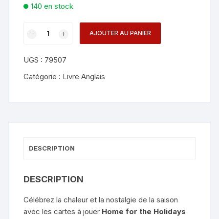
140 en stock
quantité
AJOUTER AU PANIER
de
Bicycle
UGS :
79507
Home
for
Catégorie :
Livre Anglais
the
Holidays
Playing
Cards
-
US
DESCRIPTION
Playing
Cards
DESCRIPTION
Célébrez la chaleur et la nostalgie de la saison
avec les cartes à jouer
Home for the Holidays