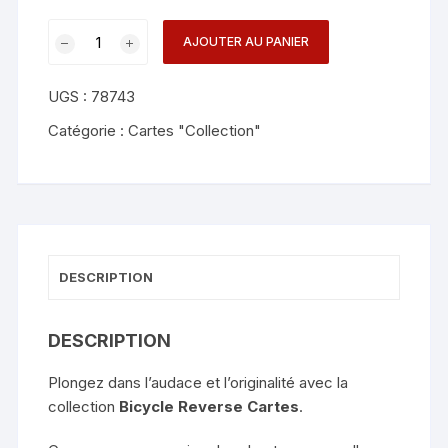
quantité
AJOUTER AU PANIER
de
Bicycle
UGS :
78743
Reverse
(Yellow)
Catégorie :
Cartes "Collection"
Cartes
"collection"
DESCRIPTION
DESCRIPTION
Plongez dans l’audace et l’originalité avec la
collection
Bicycle Reverse Cartes
.