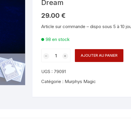
Dream
Mentalisme en close-up
Tours avec a
eige – Rubans – Steamers
29.00
€
Chop Cup – Gobelets
Tours de cor
allons
Article sur commande – dispo sous 5 à 10 jo
Foulards et B
imants
98 en stock
Grandes Illusi
oughing – Produits
quantité
AJOUTER AU PANIER
de
Blank
UGS :
79091
Marked
Deck
Catégorie :
Murphys Magic
(Refill)
-
Yoan
Tanuji
&
Magic
Dream