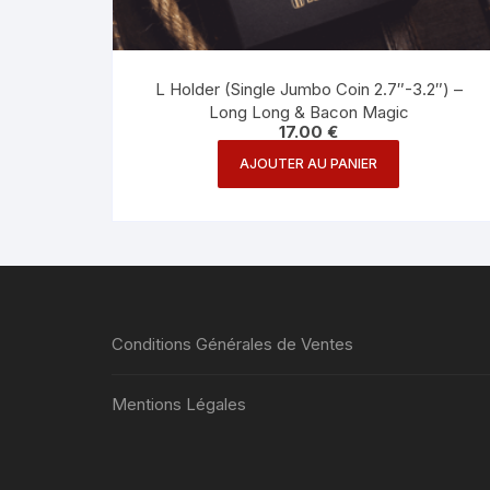
L Holder (Single Jumbo Coin 2.7″-3.2″) –
Long Long & Bacon Magic
17.00
€
AJOUTER AU PANIER
Conditions Générales de Ventes
Mentions Légales