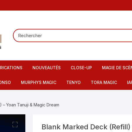
RICATIONS
NOUVEAUTÉS
CLOSE-UP
MAGIE DE SCÈ
Tours de carte
Carte pour la
ONSO
MURPHYS MAGIC
TENYO
TORA MAGIC
IA
Pieces – Billets – Bagues
Mentalisme
IMAX
artes – Tapis
l) – Yoan Tanuji & Magic Dream
Elastiques
Scène – Salon
eu – Flash
Mousses – Balles – Anneaux
Tours pour en
ire – FI – Fils – Cordes
Blank Marked Deck (Refill)