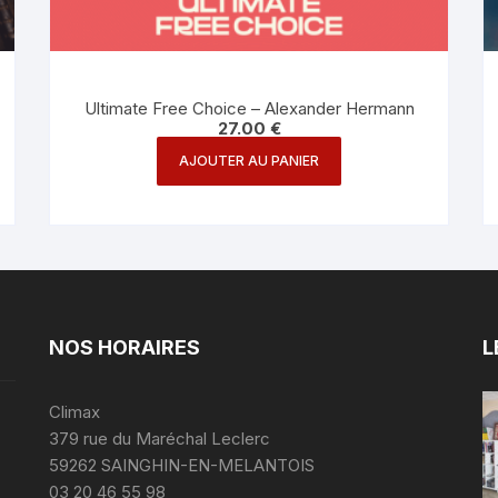
Ultimate Free Choice – Alexander Hermann
27.00
€
AJOUTER AU PANIER
NOS HORAIRES
L
Climax
379 rue du Maréchal Leclerc
59262 SAINGHIN-EN-MELANTOIS
03 20 46 55 98