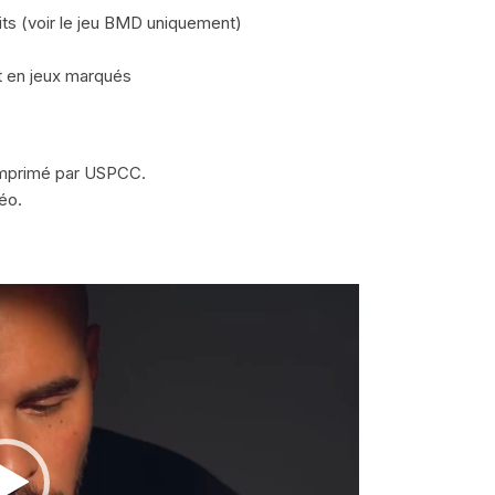
its (voir le jeu BMD uniquement)
t en jeux marqués
 imprimé par USPCC.
éo.