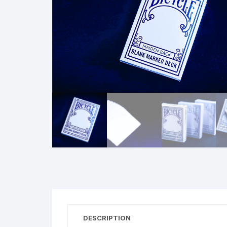
N
B
A
R
DESCRIPTION