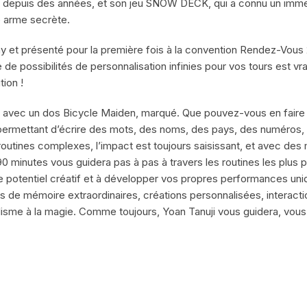
rs depuis des années, et son jeu SNOW DECK, qui a connu un imm
re arme secrète.
et présenté pour la première fois à la convention Rendez-Vous 2
e de possibilités de personnalisation infinies pour vos tours est v
tion !
 avec un dos Bicycle Maiden, marqué. Que pouvez-vous en faire 
 permettant d’écrire des mots, des noms, des pays, des numéros
utines complexes, l’impact est toujours saisissant, et avec des mi
90 minutes vous guidera pas à pas à travers les routines les plus
e potentiel créatif et à développer vos propres performances uniq
s de mémoire extraordinaires, créations personnalisées, interactio
isme à la magie. Comme toujours, Yoan Tanuji vous guidera, vous