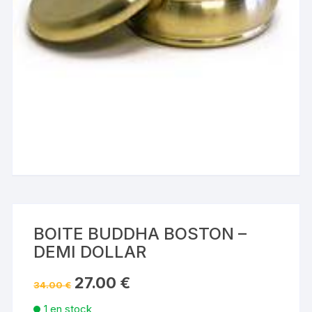
BOITE BUDDHA BOSTON –
DEMI DOLLAR
Le
Le
27.00
€
34.00
€
prix
prix
initial
actuel
1 en stock
était :
est :