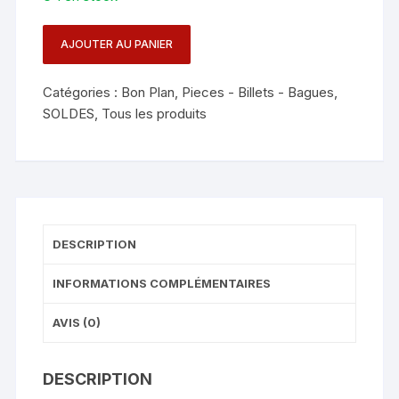
34.00 €.
27.00 €.
AJOUTER AU PANIER
quantité
de
Catégories :
Bon Plan
,
Pieces - Billets - Bagues
,
BOITE
SOLDES
,
Tous les produits
BUDDHA
BOSTON
-
DEMI
DOLLAR
DESCRIPTION
INFORMATIONS COMPLÉMENTAIRES
AVIS (0)
DESCRIPTION