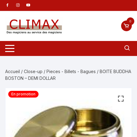
Aller
au
contenu
0
Accueil
/
Close-up
/
Pieces - Billets - Bagues
/ BOITE BUDDHA
BOSTON – DEMI DOLLAR
En promotion