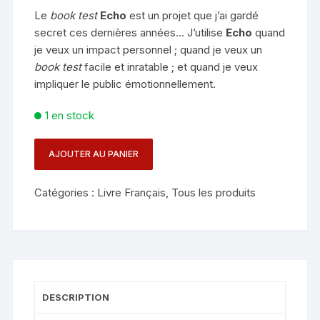
Le
book test
Echo
est un projet que j’ai gardé
secret ces dernières années… J’utilise
Echo
quand
je veux un impact personnel ; quand je veux un
book test
facile et inratable ; et quand je veux
impliquer le public émotionnellement.
1 en stock
AJOUTER AU PANIER
quantité
de
Catégories :
Livre Français
,
Tous les produits
Book
Test
-
ECHO
-
SECRETS
DESCRIPTION
MYSTIQUES
DU