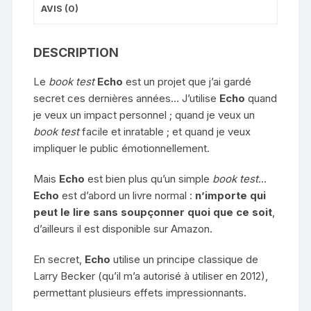
AVIS (0)
TAROT
DE
MARSEILLE
DESCRIPTION
-
V.
Le
book test
Echo
est un projet que j’ai gardé
Hedan
secret ces dernières années… J’utilise
Echo
quand
je veux un impact personnel ; quand je veux un
book test
facile et inratable ; et quand je veux
impliquer le public émotionnellement.
Mais
Echo
est bien plus qu’un simple
book test
…
Echo
est d’abord un livre normal :
n’importe qui
peut le lire sans soupçonner quoi que ce soit
,
d’ailleurs il est disponible sur Amazon.
En secret,
Echo
utilise un principe classique de
Larry Becker (qu’il m’a autorisé à utiliser en 2012),
permettant plusieurs effets impressionnants.