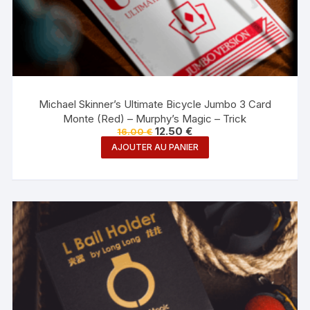
Michael Skinner’s Ultimate Bicycle Jumbo 3 Card
Monte (Red) – Murphy’s Magic – Trick
Le
Le
12.50
€
16.00
€
prix
prix
AJOUTER AU PANIER
initial
actuel
était :
est :
16.00 €.
12.50 €.