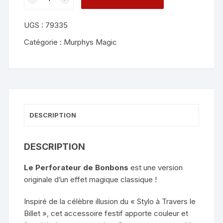
de
Candy
UGS :
79335
Puncher
-
Catégorie :
Murphys Magic
Wonder
Maker
DESCRIPTION
DESCRIPTION
Le Perforateur de Bonbons
est une version
originale d’un effet magique classique !
Inspiré de la célèbre illusion du « Stylo à Travers le
Billet », cet accessoire festif apporte couleur et