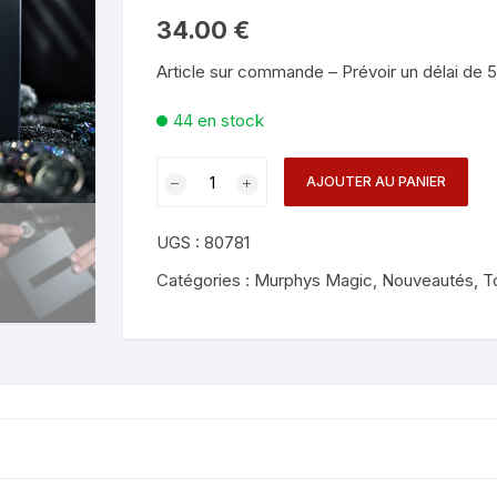
Mentalisme en close-up
Tours avec a
34.00
€
eige – Rubans – Steamers
Article sur commande – Prévoir un délai de 5 
Chop Cup – Gobelets
Tours de cor
allons
44 en stock
Foulards et B
imants
quantité
AJOUTER AU PANIER
Grandes Illusi
oughing – Produits
de
Coin
UGS :
80781
Thru
Anything
Catégories :
Murphys Magic
,
Nouveautés
,
T
-
Nathan
Kranzo