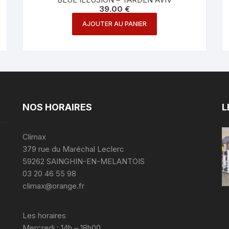
39.00
€
AJOUTER AU PANIER
NOS HORAIRES
L
Climax
379 rue du Maréchal Leclerc
59262 SAINGHIN-EN-MELANTOIS
03 20 46 55 98
climax@orange.fr
Les horaires
Mercredi : 14h – 18h00