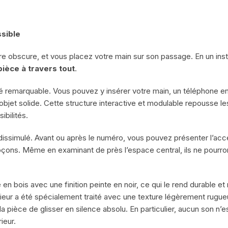
ssible
e obscure, et vous placez votre main sur son passage. En un inst
pièce à travers tout
.
lité remarquable. Vous pouvez y insérer votre main, un téléphone 
n objet solide. Cette structure interactive et modulable repousse le
ibilités.
 dissimulé. Avant ou après le numéro, vous pouvez présenter l’acc
oupçons. Même en examinant de près l’espace central, ils ne pourron
 en bois avec une finition peinte en noir, ce qui le rend durable e
térieur a été spécialement traité avec une texture légèrement rug
a pièce de glisser en silence absolu. En particulier, aucun son n’e
ieur.