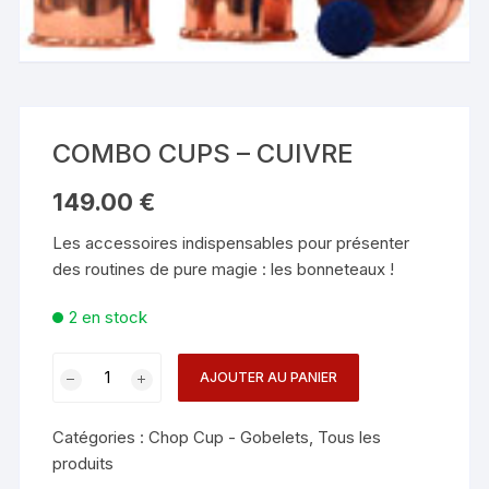
COMBO CUPS – CUIVRE
149.00
€
Les accessoires indispensables pour présenter
des routines de pure magie : les bonneteaux !
2 en stock
quantité
AJOUTER AU PANIER
de
COMBO
Catégories :
Chop Cup - Gobelets
,
Tous les
CUPS
produits
-