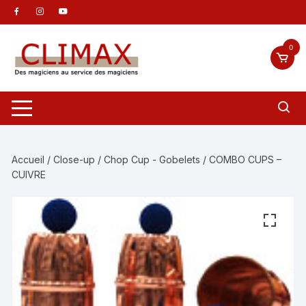
Aller
au
contenu
0
Accueil
/
Close-up
/
Chop Cup - Gobelets
/ COMBO CUPS –
CUIVRE