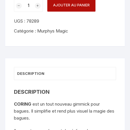
quantité
AJOUTER AU PANIER
de
CORING
UGS :
78289
-
Menzi
Catégorie :
Murphys Magic
Magic
&
Zhao
Xinyi
(Size
12)
DESCRIPTION
DESCRIPTION
CORING
est un tout nouveau gimmick pour
bagues. Il simplifie et rend plus visuel la magie des
bagues.