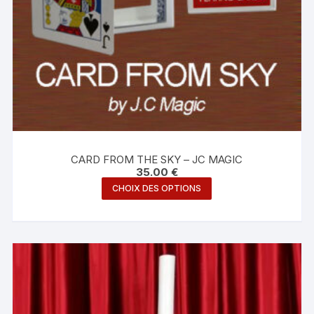
CARD FROM THE SKY – JC MAGIC
35.00
€
Ce
CHOIX DES OPTIONS
produit
a
plusieurs
variations.
Les
options
peuvent