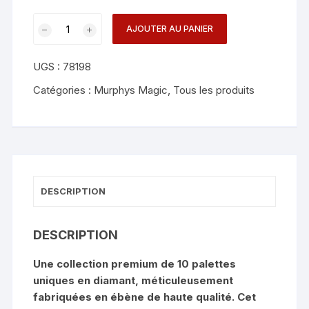
quantité
AJOUTER AU PANIER
de
Diamond
UGS :
78198
Paddle
Collection
Catégories :
Murphys Magic
,
Tous les produits
-
Classicho
DESCRIPTION
DESCRIPTION
Une collection premium de 10 palettes
uniques en diamant, méticuleusement
fabriquées en ébène de haute qualité. Cet