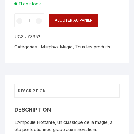
11 en stock
quantité
AJOUTER AU PANIER
de
Dr.
UGS :
73352
Schwartz's
FLOATING
Catégories :
Murphys Magic
,
Tous les produits
LIGHT
BULB
-
Martin
Schwartz
DESCRIPTION
DESCRIPTION
L’Ampoule Flottante, un classique de la magie, a
été perfectionnée grâce aux innovations