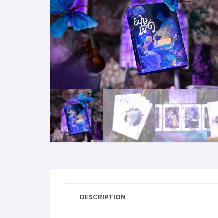
N
B
A
R
DESCRIPTION