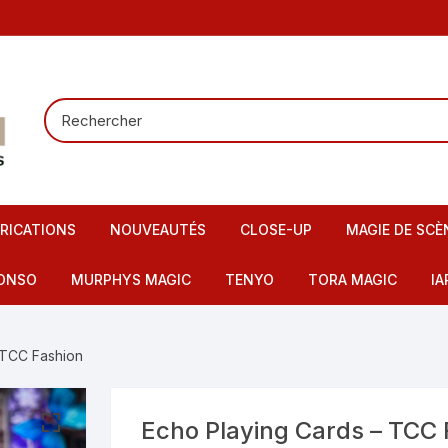
RICATIONS
NOUVEAUTÉS
CLOSE-UP
MAGIE DE SCÈ
Tours de carte
Carte pour la
ONSO
MURPHYS MAGIC
TENYO
TORA MAGIC
IA
Pieces – Billets – Bagues
Mentalisme
IMAX
artes – Tapis
 TCC Fashion
Elastiques
Scène – Salon
eu – Flash
Mousses – Balles – Anneaux
Tours pour en
ire – FI – Fils – Cordes
Echo Playing Cards – TCC 