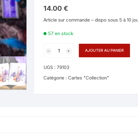
Mentalisme en close-up
Tours avec a
14.00
€
eige – Rubans – Steamers
Article sur commande – dispo sous 5 à 10 jo
Chop Cup – Gobelets
Tours de cor
allons
57 en stock
Foulards et B
imants
quantité
AJOUTER AU PANIER
Grandes Illusi
oughing – Produits
de
Echo
UGS :
79103
Playing
Cards
Catégorie :
Cartes "Collection"
-
TCC
Fashion