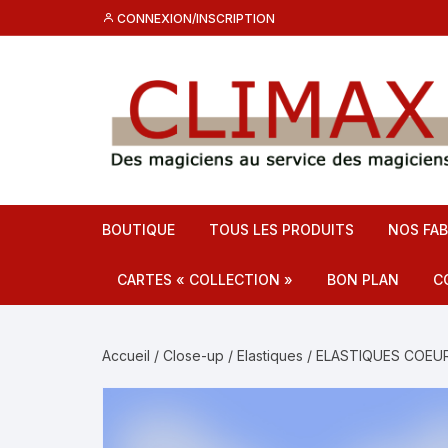
Aller
CONNEXION/INSCRIPTION
au
contenu
BOUTIQUE
TOUS LES PRODUITS
NOS FAB
CARTES « COLLECTION »
BON PLAN
C
Destockage CL
C
Accueil
/
Close-up
/
Elastiques
/ ELASTIQUES COEU
Promos
F
C