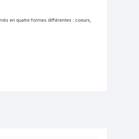
nimaux
més en quatre formes différentes : coeurs,
de
lendo
ons