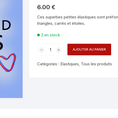
Mentalisme en close-up
Tours avec a
6.00
€
eige – Rubans – Steamers
Ces superbes petites élastiques sont préfor
Chop Cup – Gobelets
Tours de cor
allons
triangles, carrés et étoiles.
Foulards et B
imants
2 en stock
Grandes Illusi
oughing – Produits
quantité
AJOUTER AU PANIER
de
ELASTIQUES
Catégories :
Elastiques
,
Tous les produits
COEUR