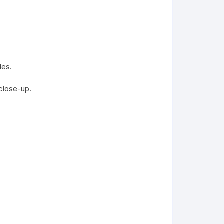
les.
close-up.