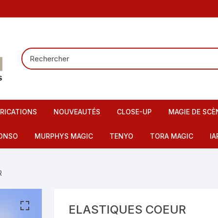
RICATIONS
NOUVEAUTÉS
CLOSE-UP
MAGIE DE SCÈ
Tours de carte
Carte pour la
ONSO
MURPHYS MAGIC
TENYO
TORA MAGIC
IA
Pieces – Billets – Bagues
Mentalisme
IMAX
artes – Tapis
R
Elastiques
Scène – Salon
eu – Flash
Mousses – Balles – Anneaux
Tours pour en
ire – FI – Fils – Cordes
ELASTIQUES COEUR