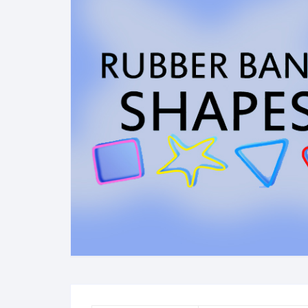
N
B
A
R