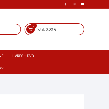
0
Total:
0.00
€
NE
LIVRES – DVD
 scene
Livre Français
RVEL
DVD Français
Livre Anglais
fants
DVD Anglais