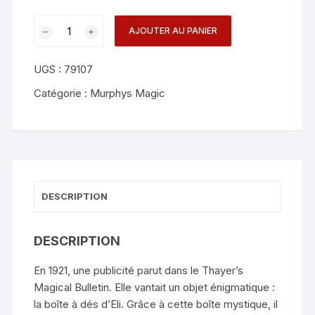
quantité
AJOUTER AU PANIER
de
Eli's
UGS :
79107
Box
created
Catégorie :
Murphys Magic
-
Ralph
E.
Hackman
presented
-
DESCRIPTION
Mark
Strivings
DESCRIPTION
En 1921, une publicité parut dans le Thayer’s
Magical Bulletin. Elle vantait un objet énigmatique :
la boîte à dés d’Eli. Grâce à cette boîte mystique, il