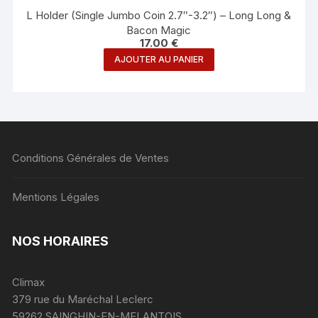
L Holder (Single Jumbo Coin 2.7″-3.2″) – Long Long &
Bacon Magic
17.00
€
AJOUTER AU PANIER
Conditions Générales de Ventes
Mentions Légales
NOS HORAIRES
Climax
379 rue du Maréchal Leclerc
59262 SAINGHIN-EN-MELANTOIS