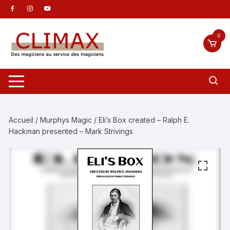
Aller
au
contenu
0
Accueil
/
Murphys Magic
/ Eli’s Box created – Ralph E.
Hackman presented – Mark Strivings