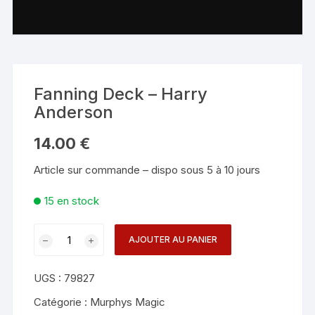
Fanning Deck – Harry
Anderson
14.00
€
Article sur commande – dispo sous 5 à 10 jours
15 en stock
quantité
AJOUTER AU PANIER
de
Fanning
UGS :
79827
Deck
-
Catégorie :
Murphys Magic