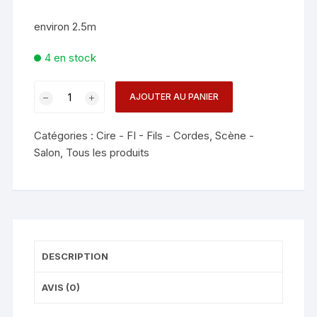
environ 2.5m
4 en stock
quantité
AJOUTER AU PANIER
de
FIL
Catégories :
Cire - FI - Fils - Cordes
,
Scène -
POUR
Salon
,
Tous les produits
CANNE
VOLANTE
DESCRIPTION
AVIS (0)