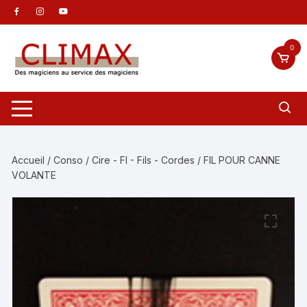
Aller
au
contenu
0
Accueil
/
Conso
/
Cire - FI - Fils - Cordes
/ FIL POUR CANNE
VOLANTE