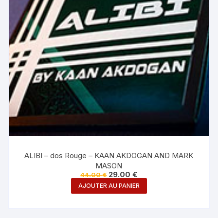
ALIBI – dos Rouge – KAAN AKDOGAN AND MARK
MASON
Le
Le
29.00
€
44.00
€
prix
prix
AJOUTER AU PANIER
initial
actuel
était :
est :
44.00 €.
29.00 €.