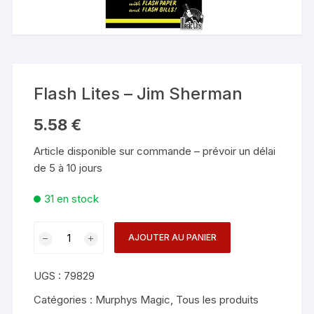
Flash Lites – Jim Sherman
5.58
€
Article disponible sur commande – prévoir un délai
de 5 à 10 jours
31 en stock
quantité
AJOUTER AU PANIER
de
Flash
UGS :
79829
Lites
-
Catégories :
Murphys Magic
,
Tous les produits
Jim