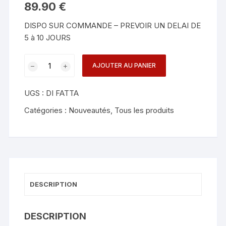
89.90
€
DISPO SUR COMMANDE – PREVOIR UN DELAI DE
5 à 10 JOURS
quantité
AJOUTER AU PANIER
de
Gemini
UGS :
DI FATTA
Watch
-
Catégories :
Nouveautés
,
Tous les produits
TCC
DESCRIPTION
DESCRIPTION