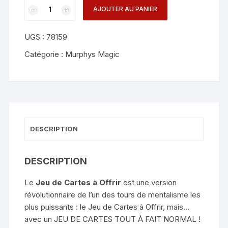
quantité
AJOUTER AU PANIER
de
Give
UGS :
78159
Out
Deck
Catégorie :
Murphys Magic
(G.O.D.)
-
Adriano
Zanetti
DESCRIPTION
DESCRIPTION
Le
Jeu de Cartes à Offrir
est une version
révolutionnaire de l’un des tours de mentalisme les
plus puissants : le Jeu de Cartes à Offrir, mais…
avec un JEU DE CARTES TOUT À FAIT NORMAL !