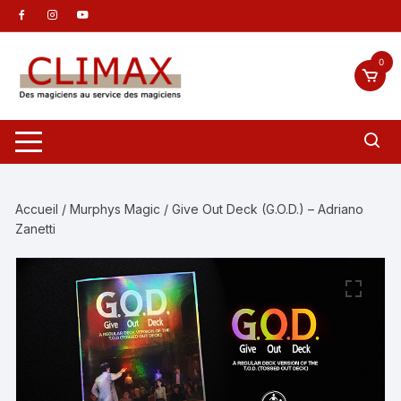
Aller
au
contenu
0
Accueil
/
Murphys Magic
/ Give Out Deck (G.O.D.) – Adriano
Zanetti