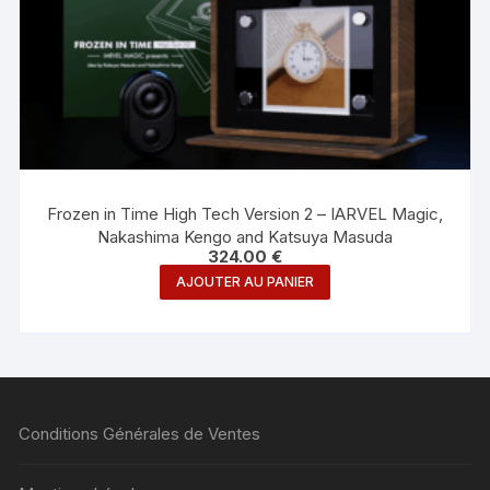
Frozen in Time High Tech Version 2 – IARVEL Magic,
Nakashima Kengo and Katsuya Masuda
324.00
€
AJOUTER AU PANIER
Conditions Générales de Ventes