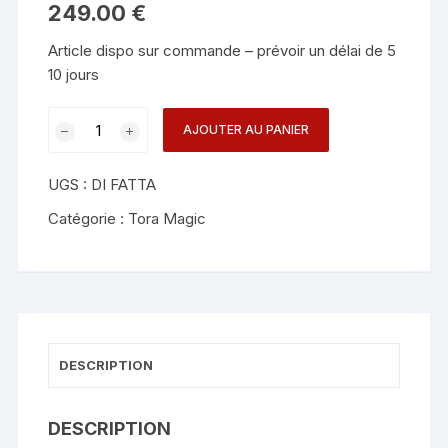
249.00
€
Article dispo sur commande – prévoir un délai de 5
10 jours
quantité
AJOUTER AU PANIER
de
Head
UGS :
DI FATTA
Fire
-
Catégorie :
Tora Magic
Tora
Magic
DESCRIPTION
DESCRIPTION