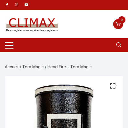
Aller
au
contenu
0
Accueil
/
Tora Magic
/ Head Fire – Tora Magic