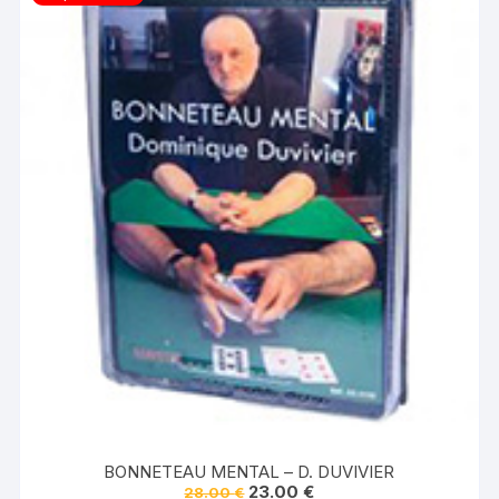
BONNETEAU MENTAL – D. DUVIVIER
Le
Le
23.00
€
28.00
€