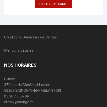
prix
prix
AJOUTER AU PANIER
initial
actuel
était :
est :
28.00 €.
23.00 €.
Conditions Générales de Ventes
Mentions Légales
NOS HORAIRES
Climax
379 rue du Maréchal Leclerc
59262 SAINGHIN-EN-MELANTOIS
03 20 46 55 98
climax@orange.fr